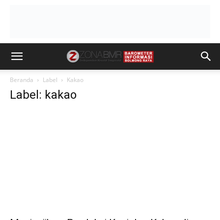
Beranda
Label
Kakao
Label: kakao