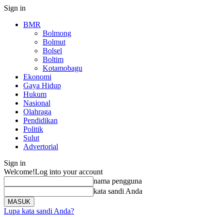
Sign in
BMR
Bolmong
Bolmut
Bolsel
Boltim
Kotamobagu
Ekonomi
Gaya Hidup
Hukum
Nasional
Olahraga
Pendidikan
Politik
Sulut
Advertorial
Sign in
Welcome!
Log into your account
nama pengguna
kata sandi Anda
Lupa kata sandi Anda?