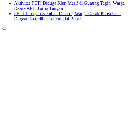
Aktivitas PETI Diduga Kian Masif di Gunung Tagin, Warga
Desak APH Turun Tangan
PETI Tanoyan Kembali Disorot, Warga Desak Polisi Usut
Dugaan Keterlibatan Pemodal Besar
©