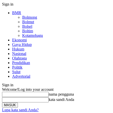
Sign in
BMR
Bolmong
Bolmut
Bolsel
Boltim
Kotamobagu
Ekonomi
Gaya Hidup
Hukum
Nasional
Olahraga
Pendidikan
Politik
Sulut
Advertorial
Sign in
Welcome!
Log into your account
nama pengguna
kata sandi Anda
Lupa kata sandi Anda?