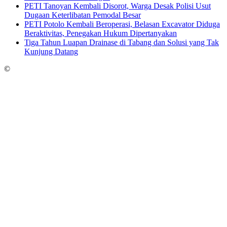
PETI Tanoyan Kembali Disorot, Warga Desak Polisi Usut
Dugaan Keterlibatan Pemodal Besar
PETI Potolo Kembali Beroperasi, Belasan Excavator Diduga
Beraktivitas, Penegakan Hukum Dipertanyakan
Tiga Tahun Luapan Drainase di Tabang dan Solusi yang Tak
Kunjung Datang
©