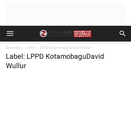
Beranda
Label
LPPD KotamobaguDavid Wullur
Label: LPPD KotamobaguDavid
Wullur