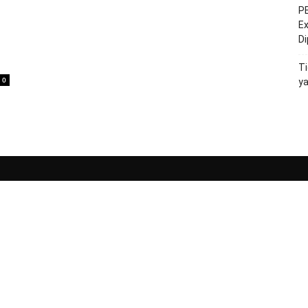
PE
Ex
D
Ti
0
y