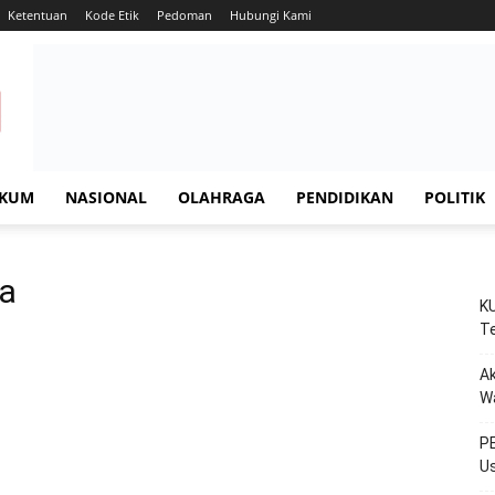
Ketentuan
Kode Etik
Pedoman
Hubungi Kami
KUM
NASIONAL
OLAHRAGA
PENDIDIKAN
POLITIK
ra
KU
Te
Ak
W
PE
Us