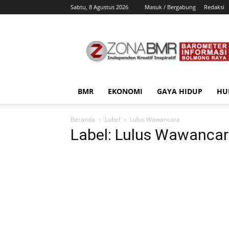
Sabtu, 8 Agustus 2026
Masuk / Bergabung
Redaksi
ZonaBMR
BMR
EKONOMI
GAYA HIDUP
HU
Beranda
Label
Lulus Wawancara
Label: Lulus Wawanca