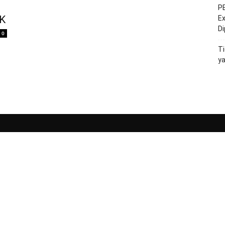
PE
KK
Ex
D
0
Ti
y