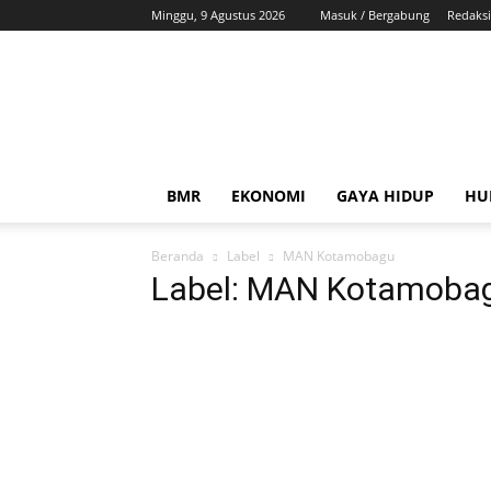
Minggu, 9 Agustus 2026
Masuk / Bergabung
Redaksi
ZonaBMR
BMR
EKONOMI
GAYA HIDUP
HU
Beranda
Label
MAN Kotamobagu
Label: MAN Kotamoba