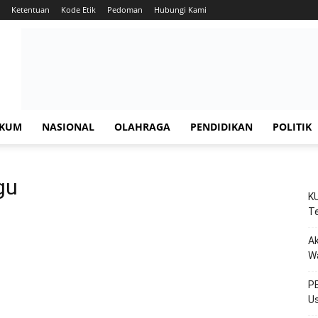
Ketentuan
Kode Etik
Pedoman
Hubungi Kami
KUM
NASIONAL
OLAHRAGA
PENDIDIKAN
POLITIK
gu
KU
Te
Ak
W
PE
Us