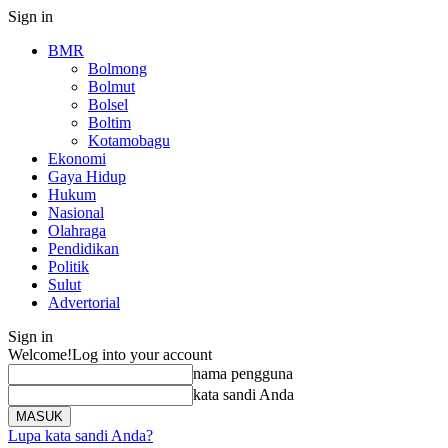
Sign in
BMR
Bolmong
Bolmut
Bolsel
Boltim
Kotamobagu
Ekonomi
Gaya Hidup
Hukum
Nasional
Olahraga
Pendidikan
Politik
Sulut
Advertorial
Sign in
Welcome!
Log into your account
nama pengguna
kata sandi Anda
Lupa kata sandi Anda?