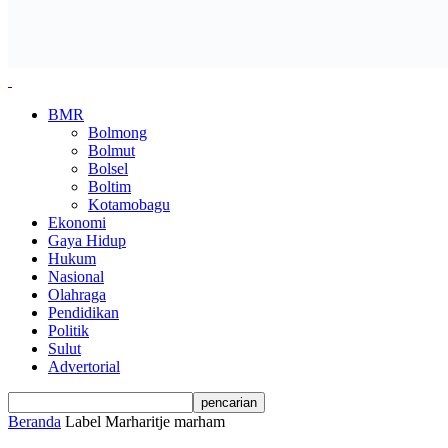
BMR
Bolmong
Bolmut
Bolsel
Boltim
Kotamobagu
Ekonomi
Gaya Hidup
Hukum
Nasional
Olahraga
Pendidikan
Politik
Sulut
Advertorial
Beranda
Label
Marharitje marham