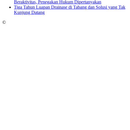
Beraktivitas, Penegakan Hukum Dipertanyakan
Tiga Tahun Luapan Drainase di Tabang dan Solusi yang Tak
Kunjung Datang
©