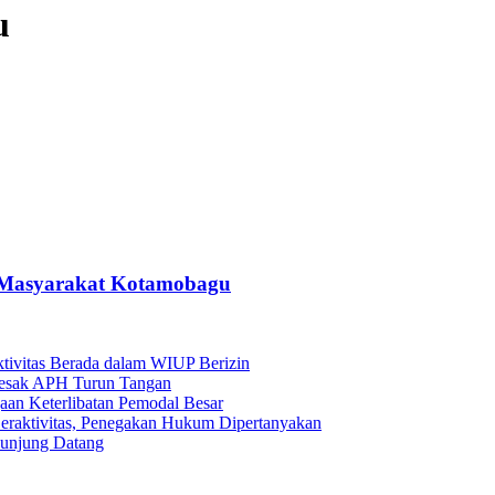
u
 Masyarakat Kotamobagu
tivitas Berada dalam WIUP Berizin
Desak APH Turun Tangan
aan Keterlibatan Pemodal Besar
Beraktivitas, Penegakan Hukum Dipertanyakan
Kunjung Datang