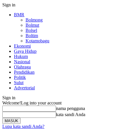
Sign in
BMR
Bolmong
Bolmut
Bolsel
Boltim
Kotamobagu
Ekonomi
Gaya Hidup
Hukum
Nasional
Olahraga
Pendidikan
Politik
Sulut
Advertorial
Sign in
Welcome!
Log into your account
nama pengguna
kata sandi Anda
Lupa kata sandi Anda?