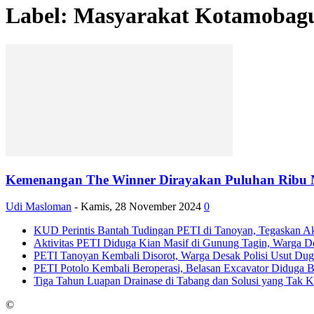
Label: Masyarakat Kotamobag
Kemenangan The Winner Dirayakan Puluhan Ribu
Udi Masloman
-
Kamis, 28 November 2024
0
KUD Perintis Bantah Tudingan PETI di Tanoyan, Tegaskan Ak
Aktivitas PETI Diduga Kian Masif di Gunung Tagin, Warga 
PETI Tanoyan Kembali Disorot, Warga Desak Polisi Usut Dug
PETI Potolo Kembali Beroperasi, Belasan Excavator Diduga 
Tiga Tahun Luapan Drainase di Tabang dan Solusi yang Tak 
©