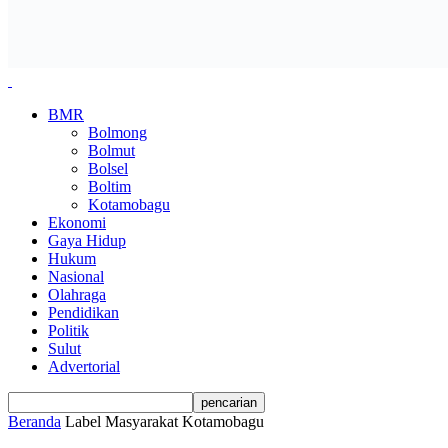
BMR
Bolmong
Bolmut
Bolsel
Boltim
Kotamobagu
Ekonomi
Gaya Hidup
Hukum
Nasional
Olahraga
Pendidikan
Politik
Sulut
Advertorial
Beranda
Label
Masyarakat Kotamobagu