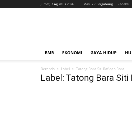
Jumat, 7 Agustus 2026
Masuk / Bergabung
Redaksi
ZonaBMR
BMR
EKONOMI
GAYA HIDUP
HU
Beranda
Label
Tatong Bara Siti Rafiqah Bora
Label: Tatong Bara Siti