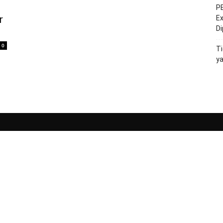
PE
r
Ex
D
0
Ti
y