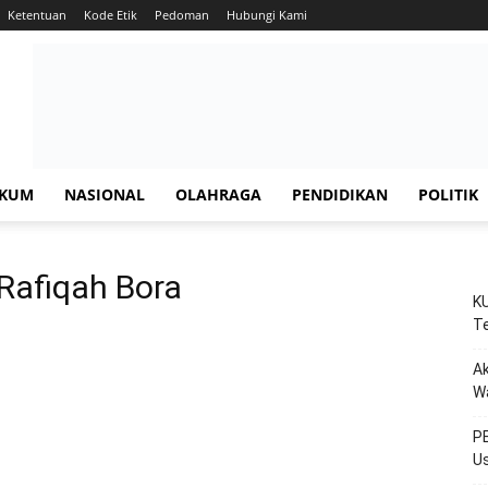
Ketentuan
Kode Etik
Pedoman
Hubungi Kami
KUM
NASIONAL
OLAHRAGA
PENDIDIKAN
POLITIK
 Rafiqah Bora
KU
Te
Ak
W
PE
Us