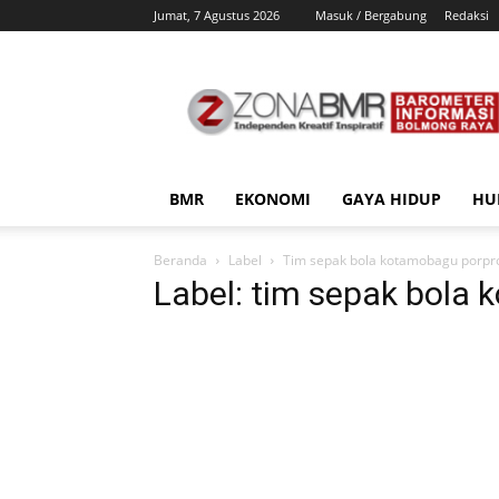
Jumat, 7 Agustus 2026
Masuk / Bergabung
Redaksi
ZonaBMR
BMR
EKONOMI
GAYA HIDUP
HU
Beranda
Label
Tim sepak bola kotamobagu porpr
Label: tim sepak bola