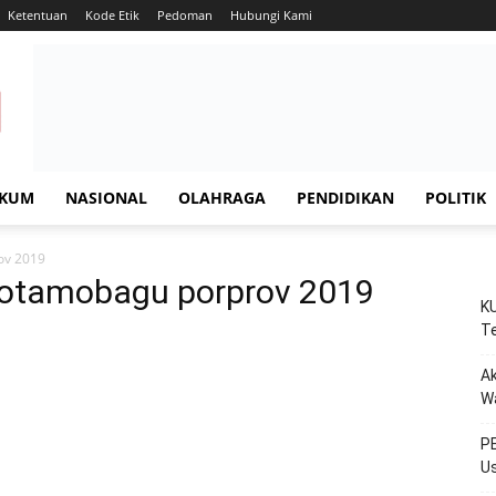
Ketentuan
Kode Etik
Pedoman
Hubungi Kami
KUM
NASIONAL
OLAHRAGA
PENDIDIKAN
POLITIK
ov 2019
 kotamobagu porprov 2019
KU
Te
Ak
W
PE
Us