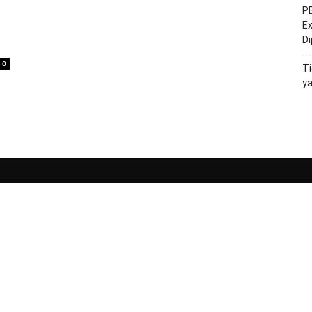
PE
h
Ex
D
0
Ti
y