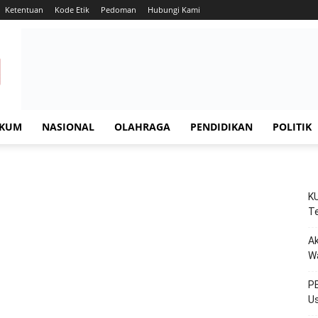
Ketentuan
Kode Etik
Pedoman
Hubungi Kami
KUM
NASIONAL
OLAHRAGA
PENDIDIKAN
POLITIK
KU
Te
Ak
W
PE
Us