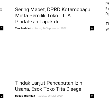
PE
ko
Sering Macet, DPRD Kotamobagu
Ex
D
Minta Pemilik Toko TITA
Pindahkan Lapak di...
Ti
Tim Redaksi
-
Rabu, 14 September 2022
0
0
y
Tindak Lanjut Pencabutan Izin
Usaha, Esok Toko Tita Disegel
Bagas Triangga
-
Selasa, 26 Mei 2020
0
0