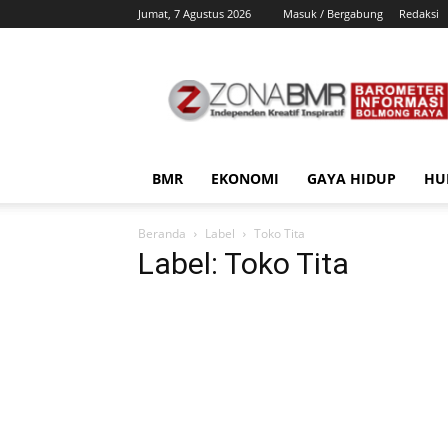
Jumat, 7 Agustus 2026
Masuk / Bergabung
Redaksi
ZonaBMR
BMR
EKONOMI
GAYA HIDUP
HU
Beranda
Label
Toko Tita
Label: Toko Tita