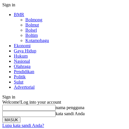
Sign in
BMR
Bolmong
Bolmut
Bolsel
Boltim
Kotamobagu
Ekonomi
Gaya Hidup
Hukum
Nasional
Olahraga
Pendidikan
Politik
Sulut
Advertorial
Sign in
Welcome!
Log into your account
nama pengguna
kata sandi Anda
Lupa kata sandi Anda?