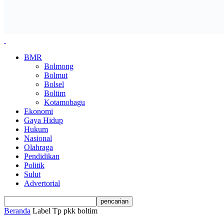
BMR
Bolmong
Bolmut
Bolsel
Boltim
Kotamobagu
Ekonomi
Gaya Hidup
Hukum
Nasional
Olahraga
Pendidikan
Politik
Sulut
Advertorial
Beranda
Label
Tp pkk boltim