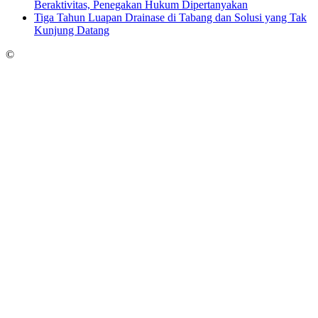
Beraktivitas, Penegakan Hukum Dipertanyakan
Tiga Tahun Luapan Drainase di Tabang dan Solusi yang Tak
Kunjung Datang
©