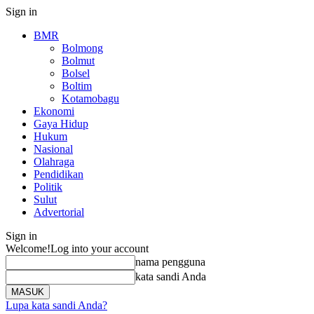
Sign in
BMR
Bolmong
Bolmut
Bolsel
Boltim
Kotamobagu
Ekonomi
Gaya Hidup
Hukum
Nasional
Olahraga
Pendidikan
Politik
Sulut
Advertorial
Sign in
Welcome!
Log into your account
nama pengguna
kata sandi Anda
Lupa kata sandi Anda?