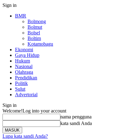
Sign in
BMR
Bolmong
Bolmut
Bolsel
Boltim
Kotamobagu
Ekonomi
Gaya Hidup
Hukum
Nasional
Olahraga
Pendidikan
Politik
Sulut
Advertorial
Sign in
Welcome!
Log into your account
nama pengguna
kata sandi Anda
Lupa kata sandi Anda?