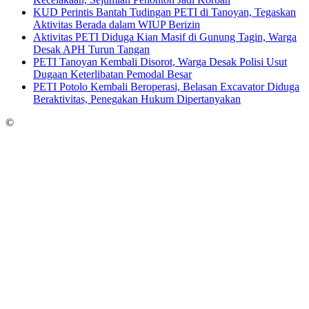
KUD Perintis Bantah Tudingan PETI di Tanoyan, Tegaskan
Aktivitas Berada dalam WIUP Berizin
Aktivitas PETI Diduga Kian Masif di Gunung Tagin, Warga
Desak APH Turun Tangan
PETI Tanoyan Kembali Disorot, Warga Desak Polisi Usut
Dugaan Keterlibatan Pemodal Besar
PETI Potolo Kembali Beroperasi, Belasan Excavator Diduga
Beraktivitas, Penegakan Hukum Dipertanyakan
©