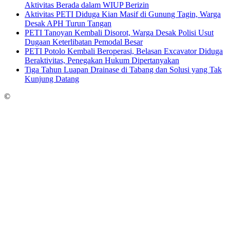
Aktivitas Berada dalam WIUP Berizin
Aktivitas PETI Diduga Kian Masif di Gunung Tagin, Warga
Desak APH Turun Tangan
PETI Tanoyan Kembali Disorot, Warga Desak Polisi Usut
Dugaan Keterlibatan Pemodal Besar
PETI Potolo Kembali Beroperasi, Belasan Excavator Diduga
Beraktivitas, Penegakan Hukum Dipertanyakan
Tiga Tahun Luapan Drainase di Tabang dan Solusi yang Tak
Kunjung Datang
©