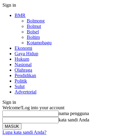
Sign in
BMR
Bolmong
Bolmut
Bolsel
Boltim
Kotamobagu
Ekonomi
Gaya Hidup
Hukum
Nasional
Olahraga
Pendidikan
Politik
Sulut
Advertorial
Sign in
Welcome!
Log into your account
nama pengguna
kata sandi Anda
Lupa kata sandi Anda?