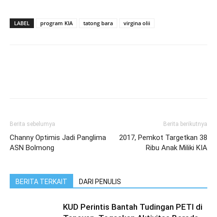
LABEL
program KIA
tatong bara
virgina olii
Berita sebelumya
Berita berikutnya
Channy Optimis Jadi Panglima
2017, Pemkot Targetkan 38
ASN Bolmong
Ribu Anak Miliki KIA
BERITA TERKAIT
DARI PENULIS
KUD Perintis Bantah Tudingan PETI di