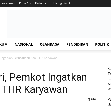
Ketentuan
Kode Etik
Pedoman
Hubungi Kami
KUM
NASIONAL
OLAHRAGA
PENDIDIKAN
POLITIK
ot Ingatkan Perusahaan Soal THR Karyawan
KU
tri, Pemkot Ingatkan
Te
Ak
l THR Karyawan
W
876
PE
Us