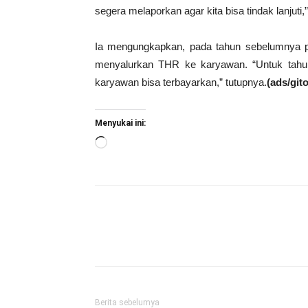
segera melaporkan agar kita bisa tindak lanjuti
Ia mengungkapkan, pada tahun sebelumnya p
menyalurkan THR ke karyawan. “Untuk tahun i
karyawan bisa terbayarkan,” tutupnya.
(ads/gito
Menyukai ini:
Memuat...
Berita sebelumya