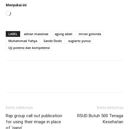
Menyukai ini:
Memuat...
LABEL
adnan massinae
agung adati
imran golonda
Muhammad Yahya
Sande Dodo
sugiarto yunus
Uji potensi dan kompetensi
Berita sebelumya
Berita berikutnya
Rap group call out publication
RSUD Butuh 500 Tenaga
for using their image in place
Kesehatan
of ‘gang’