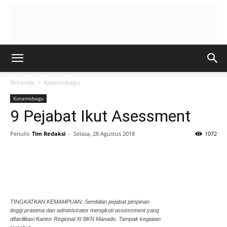
Beranda
Kotamobagu
Kotamobagu
9 Pejabat Ikut Asessment
Penulis
Tim Redaksi
-
Selasa, 28 Agustus 2018
1072
TINGKATKAN KEMAMPUAN: Sembilan pejabat pimpinan
tinggi pratama dan administrator mengikuti assessment yang
difaslilitasi Kantor Regional XI BKN Manado. Tampak kegiatan