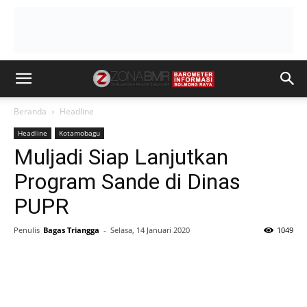
Beranda
Headline
Headline
Kotamobagu
Muljadi Siap Lanjutkan
Program Sande di Dinas
PUPR
Penulis
Bagas Triangga
-
Selasa, 14 Januari 2020
1049