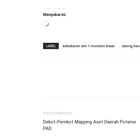
Menyukai ini:
Memuat...
LABEL
kebakaran sdn 1 motoboi besar
tatong bar
Berita sebelumya
Dekot-Pemkot Mapping Aset Daerah Potensi
PAD