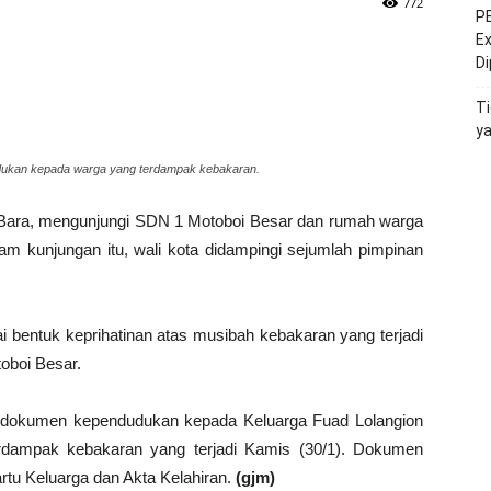
772
PE
Ex
D
Ti
y
dukan kepada warga yang terdampak kebakaran.
g Bara, mengunjungi SDN 1 Motoboi Besar dan rumah warga
m kunjungan itu, wali kota didampingi sejumlah pimpinan
ai bentuk keprihatinan atas musibah kebakaran yang terjadi
oboi Besar.
n dokumen kependudukan kepada Keluarga Fuad Lolangion
erdampak kebakaran yang terjadi Kamis (30/1). Dokumen
tu Keluarga dan Akta Kelahiran.
(gjm)