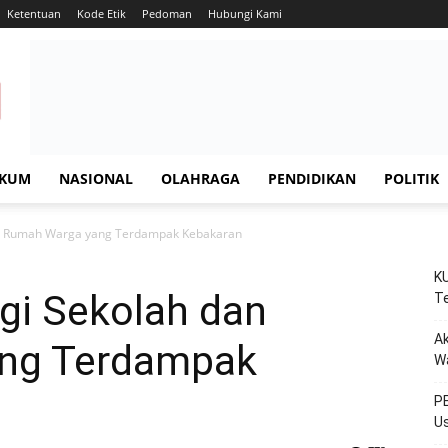
Ketentuan
Kode Etik
Pedoman
Hubungi Kami
KUM
NASIONAL
OLAHRAGA
PENDIDIKAN
POLITIK
an Rumah Warga yang Terdampak Kebakaran
KU
gi Sekolah dan
Te
Ak
ng Terdampak
W
PE
Us