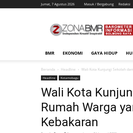
Jumat, 7 Agustus 2026
Masuk / Bergabung
Redaksi
ZonaBMR
BMR
EKONOMI
GAYA HIDUP
HU
Beranda
Headline
Wali Kota Kunjungi Sekolah d
Headline
Kotamobagu
Wali Kota Kunjun
Rumah Warga ya
Kebakaran