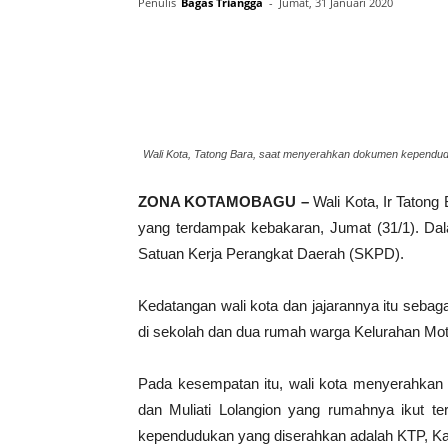
Penulis
Bagas Triangga
-
Jumat, 31 Januari 2020
Wali Kota, Tatong Bara, saat menyerahkan dokumen kependu
ZONA KOTAMOBAGU –
Wali Kota, Ir Taton
yang terdampak kebakaran, Jumat (31/1). Dala
Satuan Kerja Perangkat Daerah (SKPD).
Kedatangan wali kota dan jajarannya itu sebag
di sekolah dan dua rumah warga Kelurahan Mot
Pada kesempatan itu, wali kota menyerahka
dan Muliati Lolangion yang rumahnya ikut t
kependudukan yang diserahkan adalah KTP, Kar