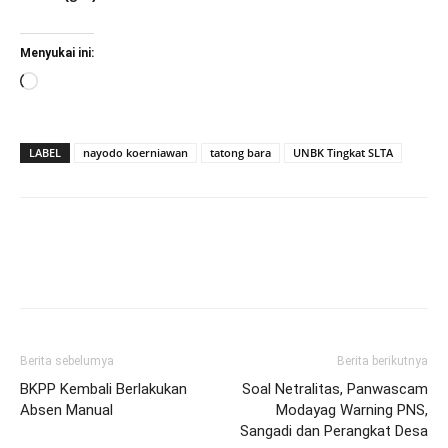
Menyukai ini:
Memuat...
LABEL
nayodo koerniawan
tatong bara
UNBK Tingkat SLTA
Berita sebelumya
Berita berikutnya
BKPP Kembali Berlakukan
Soal Netralitas, Panwascam
Absen Manual
Modayag Warning PNS,
Sangadi dan Perangkat Desa