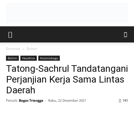
Beranda
Boltim
Boltim
Headline
Kotamobagu
Tatong-Sachrul Tandatangani
Perjanjian Kerja Sama Lintas
Daerah
Penulis
Bagas Triangga
-
Rabu, 22 Desember 2021
741