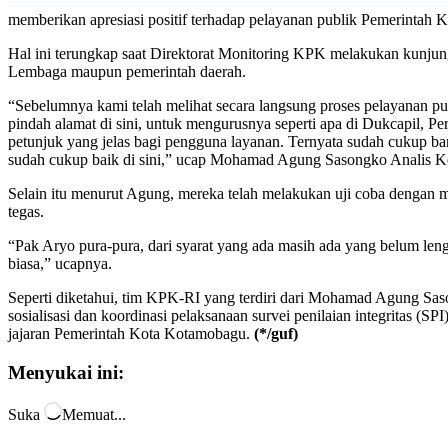
LABEL
Kota Kotamobagu
KPK RI
Layanan Publik
Facebook
Twitter
Pinterest
WhatsApp
Email
Print
Telegram
LINE
Berita sebelumya
Berita berikutnya
DPRD Kotamobagu Bentuk Pansus Perubahan RT
BERITA TERKAIT
DARI PENULIS