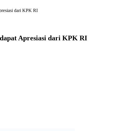
resiasi dari KPK RI
apat Apresiasi dari KPK RI
k Indonesia (KPK-RI) memberikan apresiasi positif terhadap pelaya