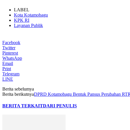
KUD Perintis Bantah Tudingan PETI di Tanoyan, Te
Aktivitas PETI Diduga Kian Masif di Gunung Tagi