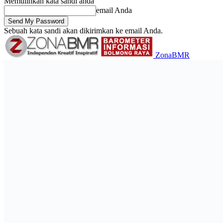
Memulihkan kata sandi anda
email Anda
Sebuah kata sandi akan dikirimkan ke email Anda.
ZonaBMR