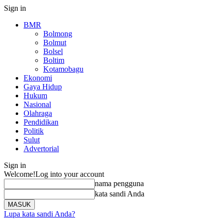
Sign in
BMR
Bolmong
Bolmut
Bolsel
Boltim
Kotamobagu
Ekonomi
Gaya Hidup
Hukum
Nasional
Olahraga
Pendidikan
Politik
Sulut
Advertorial
Sign in
Welcome!
Log into your account
nama pengguna
kata sandi Anda
Lupa kata sandi Anda?