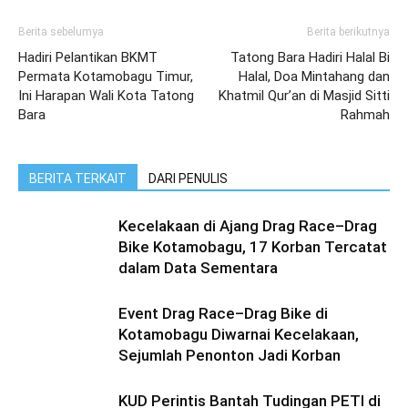
Berita sebelumya
Berita berikutnya
Hadiri Pelantikan BKMT
Tatong Bara Hadiri Halal Bi
Permata Kotamobagu Timur,
Halal, Doa Mintahang dan
Ini Harapan Wali Kota Tatong
Khatmil Qur’an di Masjid Sitti
Bara
Rahmah
BERITA TERKAIT
DARI PENULIS
Kecelakaan di Ajang Drag Race–Drag
Bike Kotamobagu, 17 Korban Tercatat
dalam Data Sementara
Event Drag Race–Drag Bike di
Kotamobagu Diwarnai Kecelakaan,
Sejumlah Penonton Jadi Korban
KUD Perintis Bantah Tudingan PETI di