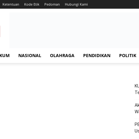
Ketentuan
Kode Etik
Pedoman
Hubungi Kami
KUM
NASIONAL
OLAHRAGA
PENDIDIKAN
POLITIK
KU
Te
Ak
W
PE
Us