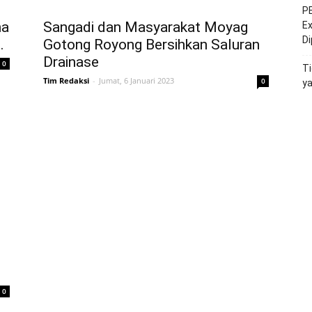
PE
na
Sangadi dan Masyarakat Moyag
Ex
D
.
Gotong Royong Bersihkan Saluran
Drainase
0
Ti
Tim Redaksi
-
Jumat, 6 Januari 2023
0
y
0