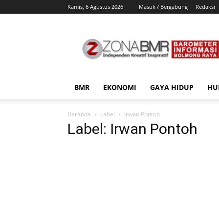
Kamis, 6 Agustus 2026
Masuk / Bergabung
Redaksi
ZonaBMR
BMR
EKONOMI
GAYA HIDUP
HU
Beranda
Label
Irwan Pontoh
Label: Irwan Pontoh