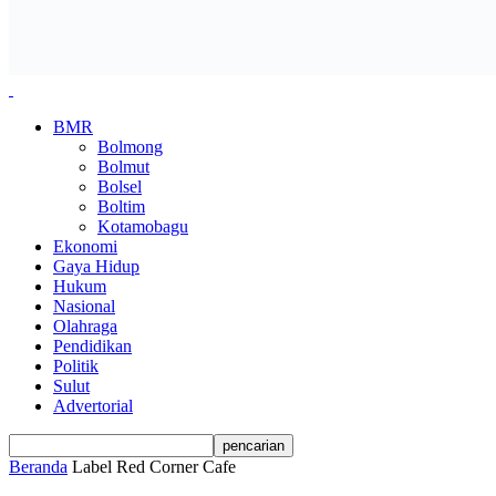
BMR
Bolmong
Bolmut
Bolsel
Boltim
Kotamobagu
Ekonomi
Gaya Hidup
Hukum
Nasional
Olahraga
Pendidikan
Politik
Sulut
Advertorial
Beranda
Label
Red Corner Cafe