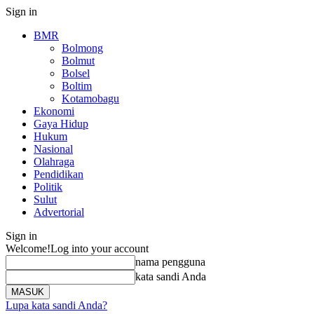
Sign in
BMR
Bolmong
Bolmut
Bolsel
Boltim
Kotamobagu
Ekonomi
Gaya Hidup
Hukum
Nasional
Olahraga
Pendidikan
Politik
Sulut
Advertorial
Sign in
Welcome!
Log into your account
nama pengguna
kata sandi Anda
Lupa kata sandi Anda?