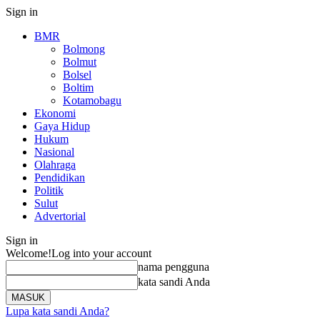
Sign in
BMR
Bolmong
Bolmut
Bolsel
Boltim
Kotamobagu
Ekonomi
Gaya Hidup
Hukum
Nasional
Olahraga
Pendidikan
Politik
Sulut
Advertorial
Sign in
Welcome!
Log into your account
nama pengguna
kata sandi Anda
Lupa kata sandi Anda?