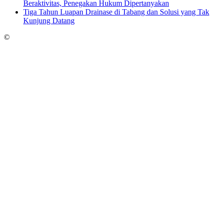
Beraktivitas, Penegakan Hukum Dipertanyakan
Tiga Tahun Luapan Drainase di Tabang dan Solusi yang Tak
Kunjung Datang
©