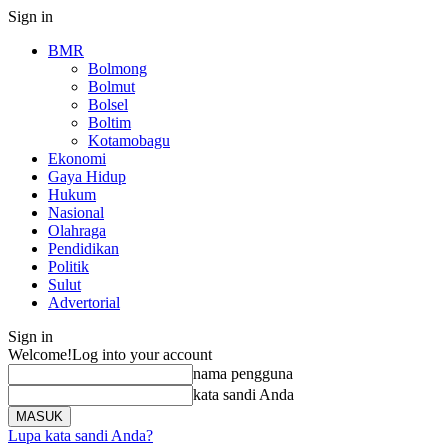
Sign in
BMR
Bolmong
Bolmut
Bolsel
Boltim
Kotamobagu
Ekonomi
Gaya Hidup
Hukum
Nasional
Olahraga
Pendidikan
Politik
Sulut
Advertorial
Sign in
Welcome!
Log into your account
nama pengguna
kata sandi Anda
Lupa kata sandi Anda?