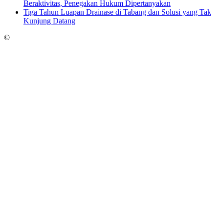
Beraktivitas, Penegakan Hukum Dipertanyakan
Tiga Tahun Luapan Drainase di Tabang dan Solusi yang Tak
Kunjung Datang
©