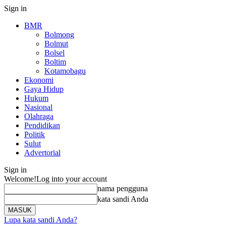
Sign in
BMR
Bolmong
Bolmut
Bolsel
Boltim
Kotamobagu
Ekonomi
Gaya Hidup
Hukum
Nasional
Olahraga
Pendidikan
Politik
Sulut
Advertorial
Sign in
Welcome!
Log into your account
nama pengguna
kata sandi Anda
Lupa kata sandi Anda?