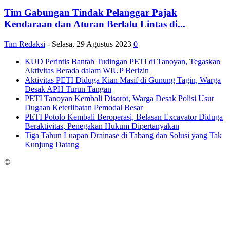
Tim Gabungan Tindak Pelanggar Pajak
Kendaraan dan Aturan Berlalu Lintas di...
Tim Redaksi
-
Selasa, 29 Agustus 2023
0
KUD Perintis Bantah Tudingan PETI di Tanoyan, Tegaskan
Aktivitas Berada dalam WIUP Berizin
Aktivitas PETI Diduga Kian Masif di Gunung Tagin, Warga
Desak APH Turun Tangan
PETI Tanoyan Kembali Disorot, Warga Desak Polisi Usut
Dugaan Keterlibatan Pemodal Besar
PETI Potolo Kembali Beroperasi, Belasan Excavator Diduga
Beraktivitas, Penegakan Hukum Dipertanyakan
Tiga Tahun Luapan Drainase di Tabang dan Solusi yang Tak
Kunjung Datang
©