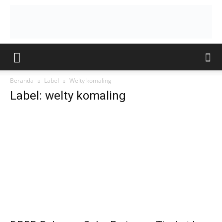
Beranda
Label
Welty komaling
Label: welty komaling