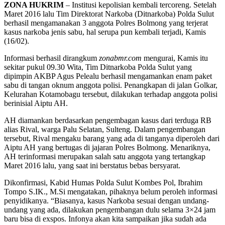
ZONA HUKRIM
– Institusi kepolisian kembali tercoreng. Setelah
Maret 2016 lalu Tim Direktorat Narkoba (Ditnarkoba) Polda Sulut
berhasil mengamanakan 3 anggota Polres Bolmong yang terjerat
kasus narkoba jenis sabu, hal serupa pun kembali terjadi, Kamis
(16/02).
Informasi berhasil dirangkum
zonabmr.com
mengurai, Kamis itu
sekitar pukul 09.30 Wita, Tim Ditnarkoba Polda Sulut yang
dipimpin AKBP Agus Pelealu berhasil mengamankan enam paket
sabu di tangan oknum anggota polisi. Penangkapan di jalan Golkar,
Kelurahan Kotamobagu tersebut, dilakukan terhadap anggota polisi
berinisial Aiptu AH.
AH diamankan berdasarkan pengembagan kasus dari terduga RB
alias Rival, warga Palu Selatan, Sulteng. Dalam pengembangan
tersebut, Rival mengaku barang yang ada di tanganya diperoleh dari
Aiptu AH yang bertugas di jajaran Polres Bolmong. Menariknya,
AH terinformasi merupakan salah satu anggota yang tertangkap
Maret 2016 lalu, yang saat ini berstatus bebas bersyarat.
Dikonfirmasi, Kabid Humas Polda Sulut Kombes Pol, Ibrahim
Tompo
S.IK., M.Si
mengatakan, pihaknya belum peroleh informasi
penyidikanya. “Biasanya, kasus Narkoba sesuai dengan undang-
undang yang ada, dilakukan pengembangan dulu selama 3×24 jam
baru bisa di exspos. Infonya akan kita sampaikan jika sudah ada