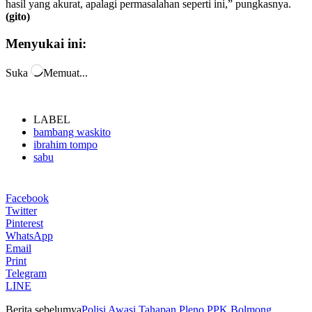
hasil yang akurat, apalagi permasalahan seperti ini,” pungkasnya.
(gito)
Menyukai ini:
Suka
Memuat...
LABEL
bambang waskito
ibrahim tompo
sabu
Facebook
Twitter
Pinterest
WhatsApp
Email
Print
Telegram
LINE
Berita sebelumya
Polisi Awasi Tahapan Pleno PPK Bolmong