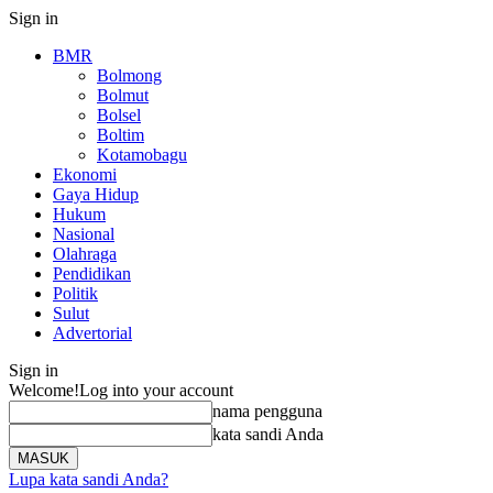
Sign in
BMR
Bolmong
Bolmut
Bolsel
Boltim
Kotamobagu
Ekonomi
Gaya Hidup
Hukum
Nasional
Olahraga
Pendidikan
Politik
Sulut
Advertorial
Sign in
Welcome!
Log into your account
nama pengguna
kata sandi Anda
Lupa kata sandi Anda?