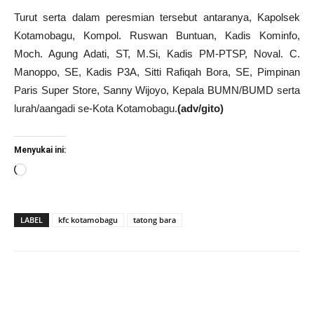
Turut serta dalam peresmian tersebut antaranya, Kapolsek
Kotamobagu, Kompol. Ruswan Buntuan, Kadis Kominfo,
Moch. Agung Adati, ST, M.Si, Kadis PM-PTSP, Noval. C.
Manoppo, SE, Kadis P3A, Sitti Rafiqah Bora, SE, Pimpinan
Paris Super Store, Sanny Wijoyo, Kepala BUMN/BUMD serta
lurah/aangadi se-Kota Kotamobagu.
(adv/gito)
Menyukai ini:
Memuat...
LABEL
kfc kotamobagu
tatong bara