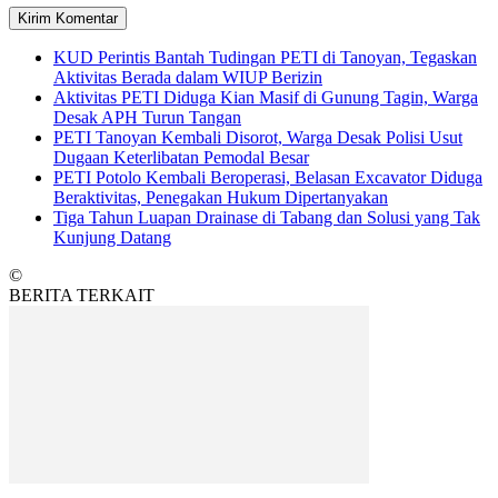
KUD Perintis Bantah Tudingan PETI di Tanoyan, Tegaskan
Aktivitas Berada dalam WIUP Berizin
Aktivitas PETI Diduga Kian Masif di Gunung Tagin, Warga
Desak APH Turun Tangan
PETI Tanoyan Kembali Disorot, Warga Desak Polisi Usut
Dugaan Keterlibatan Pemodal Besar
PETI Potolo Kembali Beroperasi, Belasan Excavator Diduga
Beraktivitas, Penegakan Hukum Dipertanyakan
Tiga Tahun Luapan Drainase di Tabang dan Solusi yang Tak
Kunjung Datang
©
BERITA TERKAIT