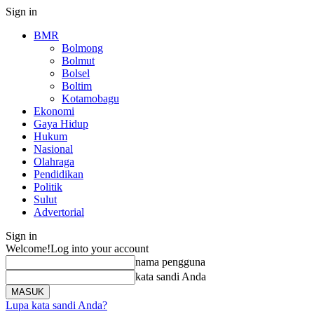
Sign in
BMR
Bolmong
Bolmut
Bolsel
Boltim
Kotamobagu
Ekonomi
Gaya Hidup
Hukum
Nasional
Olahraga
Pendidikan
Politik
Sulut
Advertorial
Sign in
Welcome!
Log into your account
nama pengguna
kata sandi Anda
Lupa kata sandi Anda?