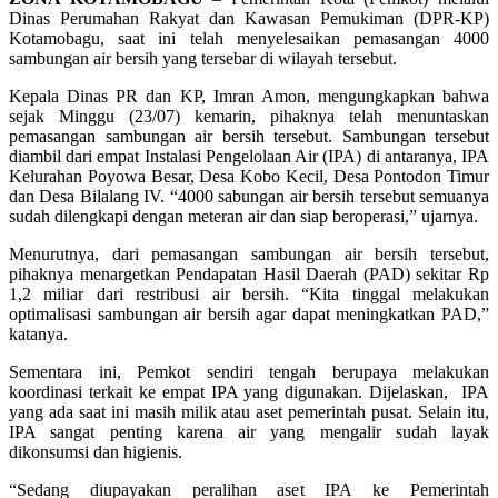
Dinas Perumahan Rakyat dan Kawasan Pemukiman (DPR-KP)
Kotamobagu, saat ini telah menyelesaikan pemasangan 4000
sambungan air bersih yang tersebar di wilayah tersebut.
Kepala Dinas PR dan KP, Imran Amon, mengungkapkan bahwa
sejak Minggu (23/07) kemarin, pihaknya telah menuntaskan
pemasangan sambungan air bersih tersebut. Sambungan tersebut
diambil dari empat Instalasi Pengelolaan Air (IPA) di antaranya, IPA
Kelurahan Poyowa Besar, Desa Kobo Kecil, Desa Pontodon Timur
dan Desa Bilalang IV. “4000 sabungan air bersih tersebut semuanya
sudah dilengkapi dengan meteran air dan siap beroperasi,” ujarnya.
Menurutnya, dari pemasangan sambungan air bersih tersebut,
pihaknya menargetkan Pendapatan Hasil Daerah (PAD) sekitar Rp
1,2 miliar dari restribusi air bersih. “Kita tinggal melakukan
optimalisasi sambungan air bersih agar dapat meningkatkan PAD,”
katanya.
Sementara ini, Pemkot sendiri tengah berupaya melakukan
koordinasi terkait ke empat IPA yang digunakan. Dijelaskan, IPA
yang ada saat ini masih milik atau aset pemerintah pusat. Selain itu,
IPA sangat penting karena air yang mengalir sudah layak
dikonsumsi dan higienis.
“Sedang diupayakan peralihan aset IPA ke Pemerintah