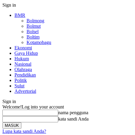
Sign in
BMR
Bolmong
Bolmut
Bolsel
Boltim
Kotamobagu
Ekonomi
Gaya Hidup
Hukum
Nasional
Olahraga
Pendidikan
Politik
Sulut
Advertorial
Sign in
Welcome!
Log into your account
nama pengguna
kata sandi Anda
Lupa kata sandi Anda?