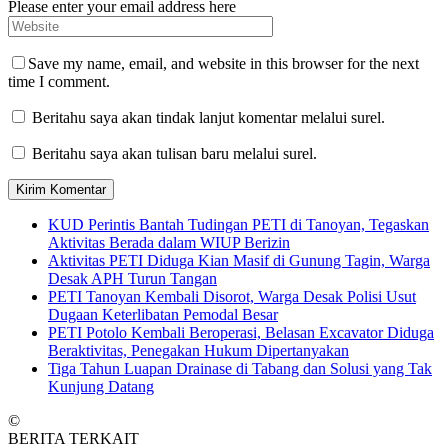
Please enter your email address here
Save my name, email, and website in this browser for the next
time I comment.
Beritahu saya akan tindak lanjut komentar melalui surel.
Beritahu saya akan tulisan baru melalui surel.
KUD Perintis Bantah Tudingan PETI di Tanoyan, Tegaskan
Aktivitas Berada dalam WIUP Berizin
Aktivitas PETI Diduga Kian Masif di Gunung Tagin, Warga
Desak APH Turun Tangan
PETI Tanoyan Kembali Disorot, Warga Desak Polisi Usut
Dugaan Keterlibatan Pemodal Besar
PETI Potolo Kembali Beroperasi, Belasan Excavator Diduga
Beraktivitas, Penegakan Hukum Dipertanyakan
Tiga Tahun Luapan Drainase di Tabang dan Solusi yang Tak
Kunjung Datang
©
BERITA TERKAIT