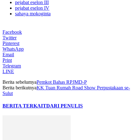
pejabat eselon III
pejabat eselon IV
sahaya mokoginta
Facebook
Twitter
Pinterest
WhatsApp
Email
Print
Telegram
LINE
Berita sebelumya
Pemkot Bahas RPJMD-P
Berita berikutnya
KK Tuan Rumah Road Show Perpustakaan se-
Sulut
BERITA TERKAIT
DARI PENULIS