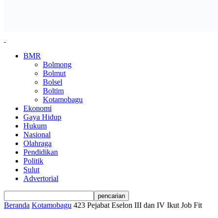
BMR
Bolmong
Bolmut
Bolsel
Boltim
Kotamobagu
Ekonomi
Gaya Hidup
Hukum
Nasional
Olahraga
Pendidikan
Politik
Sulut
Advertorial
Beranda
Kotamobagu
423 Pejabat Eselon III dan IV Ikut Job Fit