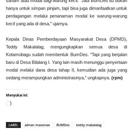
saham atau modal bagi warung kecil. “Jadi BumDes itu bukan
hanya untuk simpan pinjam, tapi bisa juga dimanfaatkan untuk
perdagangan melalui penanaman modal ke warung-warung
kecil yang ada di desa,” ujarnya.
Kepala Dinas Pemberdayaan Masyarakat Desa (DPMD),
Teddy Makalalag, mengungkapkan semua desa di
Kotamobagu sudah membentuk BumDes. “Tapi yang berjalan
baru di Desa Bilalang I. Yang lain masih menunggu penyertaan
modal melalui dana desa tahap II, kemudian ada juga yang
sedang merampungkan administrasinya,” ungkapnya.
(rpm)
Menyukai ini:
Memuat...
LABEL
adnan massinae
BUMDes
teddy makalalag