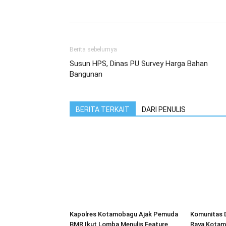
Berita sebelumya
Susun HPS, Dinas PU Survey Harga Bahan
Bangunan
BERITA TERKAIT
DARI PENULIS
Kapolres Kotamobagu Ajak Pemuda
Komunitas 
BMR Ikut Lomba Menulis Feature
Raya Kotam