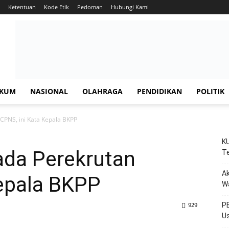
Ketentuan
Kode Etik
Pedoman
Hubungi Kami
KUM
NASIONAL
OLAHRAGA
PENDIDIKAN
POLITIK
CPNS, ini Kata Kepala BKPP
KU
ada Perekrutan
Te
Ak
Kepala BKPP
W
929
PE
Us