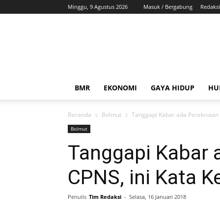
Minggu, 9 Agustus 2026
Masuk / Bergabung
Redaksi
ZonaBMR
BMR
EKONOMI
GAYA HIDUP
HU
Beranda
Bolmut
Tanggapi Kabar ada Perekrutan 
Bolmut
Tanggapi Kabar 
CPNS, ini Kata 
Penulis
Tim Redaksi
-
Selasa, 16 Januari 2018