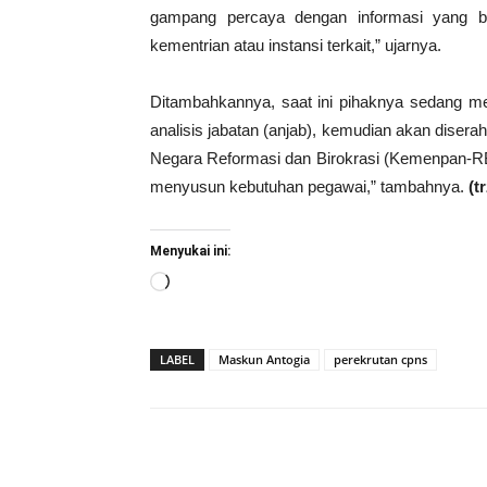
gampang percaya dengan informasi yang be
kementrian atau instansi terkait,” ujarnya.
Ditambahkannya, saat ini pihaknya sedang 
analisis jabatan (anjab), kemudian akan diser
Negara Reformasi dan Birokrasi (Kemenpan-RB
menyusun kebutuhan pegawai,” tambahnya.
(t
Menyukai ini:
Memuat...
LABEL
Maskun Antogia
perekrutan cpns