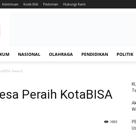
Ketentuan
Kode Etik
Pedoman
Hubungi Kami
KUM
NASIONAL
OLAHRAGA
PENDIDIKAN
POLITIK
otaBISA Award
KU
Desa Peraih KotaBISA
Te
Ak
W
1063
PE
Us