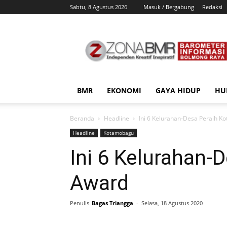
Sabtu, 8 Agustus 2026
Masuk / Bergabung
Redaksi
ZonaBMR
BMR
EKONOMI
GAYA HIDUP
HU
Beranda
Headline
Ini 6 Kelurahan-Desa Peraih K
Headline
Kotamobagu
Ini 6 Kelurahan-
Award
Penulis
Bagas Triangga
-
Selasa, 18 Agustus 2020