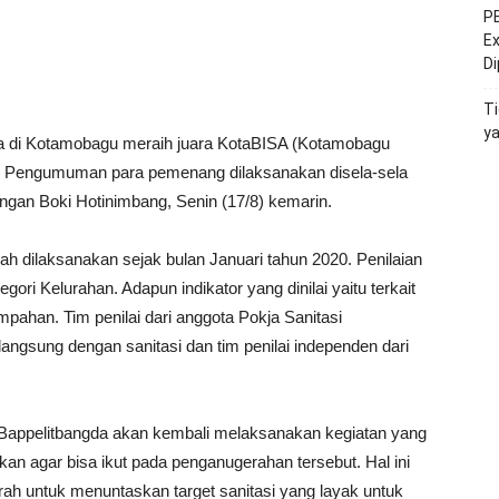
PE
Ex
D
Ti
y
a di Kotamobagu meraih juara KotaBISA (Kotamobagu
0. Pengumuman para pemenang dilaksanakan disela-sela
ngan Boki Hotinimbang, Senin (17/8) kemarin.
dilaksanakan sejak bulan Januari tahun 2020. Penilaian
gori Kelurahan. Adapun indikator yang dinilai yaitu terkait
pahan. Tim penilai dari anggota Pokja Sanitasi
langsung dengan sanitasi dan tim penilai independen dari
Bappelitbangda akan kembali melaksanakan kegiatan yang
an agar bisa ikut pada penganugerahan tersebut. Hal ini
ah untuk menuntaskan target sanitasi yang layak untuk