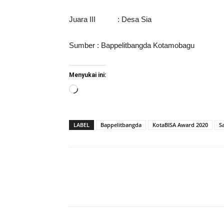
Juara III : Desa Sia
Sumber : Bappelitbangda Kotamobagu
Menyukai ini:
Memuat...
LABEL
Bappelitbangda
KotaBISA Award 2020
Sa