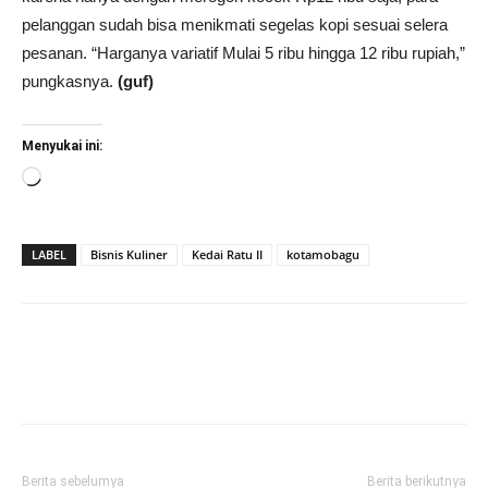
pelanggan sudah bisa menikmati segelas kopi sesuai selera
pesanan. “Harganya variatif Mulai 5 ribu hingga 12 ribu rupiah,”
pungkasnya.
(guf)
Menyukai ini:
Memuat...
LABEL
Bisnis Kuliner
Kedai Ratu II
kotamobagu
Berita sebelumya
Berita berikutnya