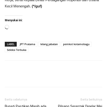
Kecil Menengah.
(*/guf)
Menyukai ini:
Memuat...
LABEL
JPT Pratama
lelang jabatan
pemkot kotamobagu
Seleksi Terbuka
Berita sebelumya
Berita berikutnya
Bupati Pastikan Masih ada
Pilsang Serentak Digelar Mei