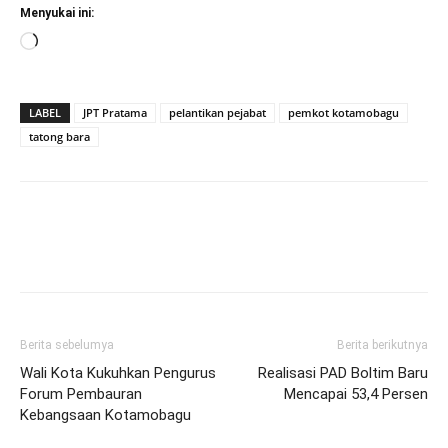
Menyukai ini:
Memuat...
LABEL
JPT Pratama
pelantikan pejabat
pemkot kotamobagu
tatong bara
Berita sebelumya
Berita berikutnya
Wali Kota Kukuhkan Pengurus
Realisasi PAD Boltim Baru
Forum Pembauran
Mencapai 53,4 Persen
Kebangsaan Kotamobagu