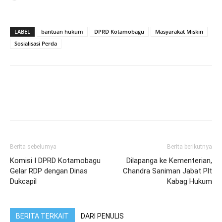
LABEL
bantuan hukum
DPRD Kotamobagu
Masyarakat Miskin
Sosialisasi Perda
Berita sebelumya
Berita berikutnya
Komisi I DPRD Kotamobagu
Dilapanga ke Kementerian,
Gelar RDP dengan Dinas
Chandra Saniman Jabat Plt
Dukcapil
Kabag Hukum
BERITA TERKAIT
DARI PENULIS