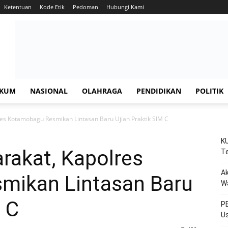
Ketentuan
Kode Etik
Pedoman
Hubungi Kami
KUM
NASIONAL
OLAHRAGA
PENDIDIKAN
POLITIK
s Kotamobagu Resmikan Lintasan Baru Ujian Praktik SIM C
KU
akat, Kapolres
Te
Ak
mikan Lintasan Baru
W
M C
PE
Us