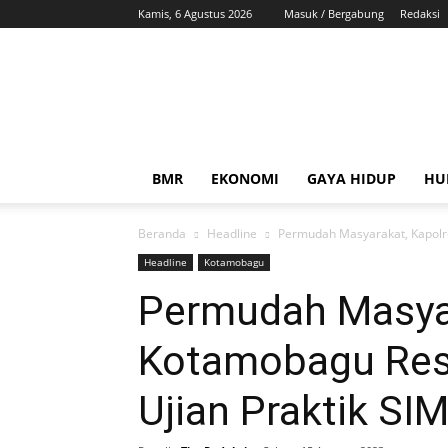
Kamis, 6 Agustus 2026
Masuk / Bergabung
Redaksi
ZonaBMR
BMR
EKONOMI
GAYA HIDUP
HU
Beranda
Headline
Permudah Masyarakat, Kapolre
Headline
Kotamobagu
Permudah Masyar
Kotamobagu Res
Ujian Praktik SI