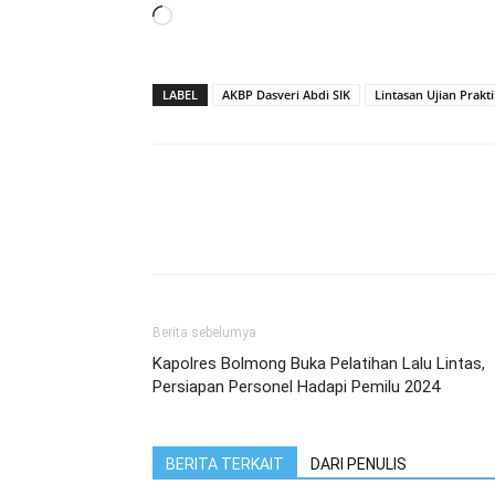
Memuat...
LABEL
AKBP Dasveri Abdi SIK
Lintasan Ujian Prakt
Berita sebelumya
Kapolres Bolmong Buka Pelatihan Lalu Lintas,
Persiapan Personel Hadapi Pemilu 2024
BERITA TERKAIT
DARI PENULIS