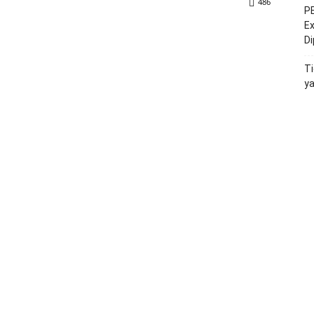
486
PE
Ex
D
Ti
y