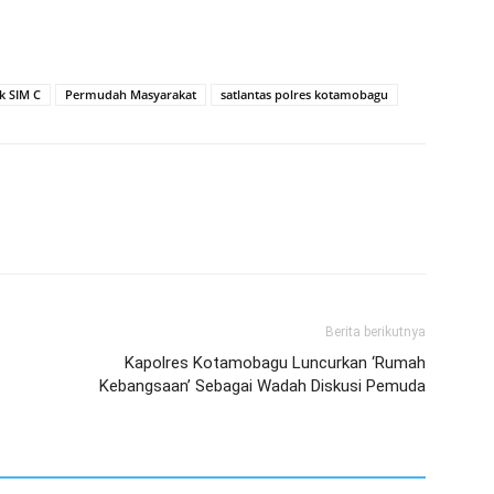
ik SIM C
Permudah Masyarakat
satlantas polres kotamobagu
Berita berikutnya
Kapolres Kotamobagu Luncurkan ‘Rumah
Kebangsaan’ Sebagai Wadah Diskusi Pemuda