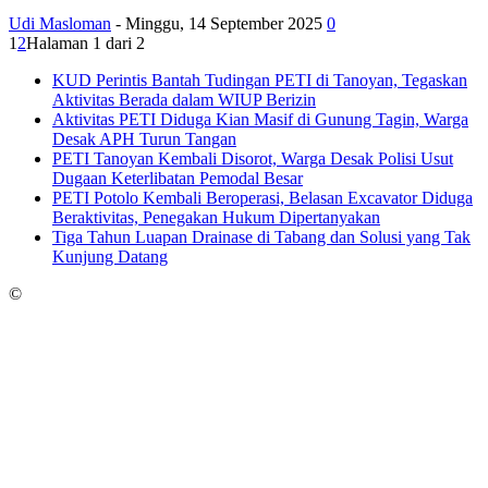
Udi Masloman
-
Minggu, 14 September 2025
0
1
2
Halaman 1 dari 2
KUD Perintis Bantah Tudingan PETI di Tanoyan, Tegaskan
Aktivitas Berada dalam WIUP Berizin
Aktivitas PETI Diduga Kian Masif di Gunung Tagin, Warga
Desak APH Turun Tangan
PETI Tanoyan Kembali Disorot, Warga Desak Polisi Usut
Dugaan Keterlibatan Pemodal Besar
PETI Potolo Kembali Beroperasi, Belasan Excavator Diduga
Beraktivitas, Penegakan Hukum Dipertanyakan
Tiga Tahun Luapan Drainase di Tabang dan Solusi yang Tak
Kunjung Datang
©