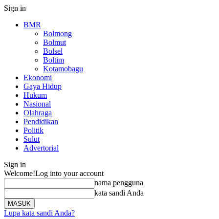
Sign in
BMR
Bolmong
Bolmut
Bolsel
Boltim
Kotamobagu
Ekonomi
Gaya Hidup
Hukum
Nasional
Olahraga
Pendidikan
Politik
Sulut
Advertorial
Sign in
Welcome!
Log into your account
nama pengguna
kata sandi Anda
Lupa kata sandi Anda?