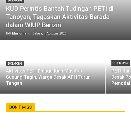
BOLMONG
KUD Perintis Bantah Tudingan PETI di
Tanoyan, Tegaskan Aktivitas Berada
dalam WIUP Berizin
Udi Masloman
-
Selasa, 4 Agustus 2026
BOLMONG
BOLMONG
Aktivitas PETI Diduga Kian Masif di
PETI Tan
Gunung Tagin, Warga Desak APH Turun
Desak Po
Tangan
Pemodal
DON'T MISS