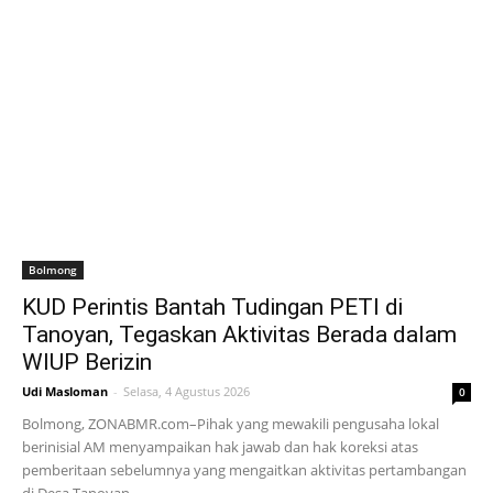
Bolmong
KUD Perintis Bantah Tudingan PETI di
Tanoyan, Tegaskan Aktivitas Berada dalam
WIUP Berizin
Udi Masloman
-
Selasa, 4 Agustus 2026
0
Bolmong, ZONABMR.com–Pihak yang mewakili pengusaha lokal
berinisial AM menyampaikan hak jawab dan hak koreksi atas
pemberitaan sebelumnya yang mengaitkan aktivitas pertambangan
di Desa Tanoyan...