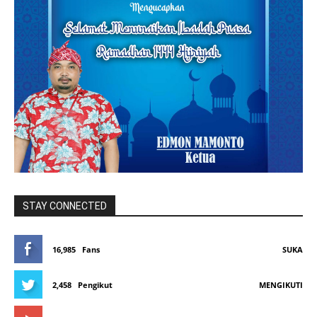
STAY CONNECTED
16,985
Fans
SUKA
2,458
Pengikut
MENGIKUTI