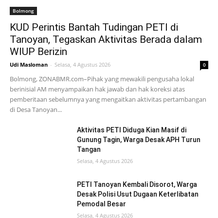
Bolmong
KUD Perintis Bantah Tudingan PETI di
Tanoyan, Tegaskan Aktivitas Berada dalam
WIUP Berizin
Udi Masloman
-
Selasa, 4 Agustus 2026
0
Bolmong, ZONABMR.com–Pihak yang mewakili pengusaha lokal
berinisial AM menyampaikan hak jawab dan hak koreksi atas
pemberitaan sebelumnya yang mengaitkan aktivitas pertambangan
di Desa Tanoyan...
Aktivitas PETI Diduga Kian Masif di
Gunung Tagin, Warga Desak APH Turun
Tangan
Selasa, 4 Agustus 2026
PETI Tanoyan Kembali Disorot, Warga
Desak Polisi Usut Dugaan Keterlibatan
Pemodal Besar
Selasa, 4 Agustus 2026