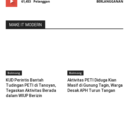
61,453
Pelanggan
BERLANGGANAN
MAKE IT MODERN
Bolmong
Bolmong
KUD Perintis Bantah
Aktivitas PETI Diduga Kian
Tudingan PETI di Tanoyan,
Masif di Gunung Tagin, Warga
Tegaskan Aktivitas Berada
Desak APH Turun Tangan
dalam WIUP Berizin