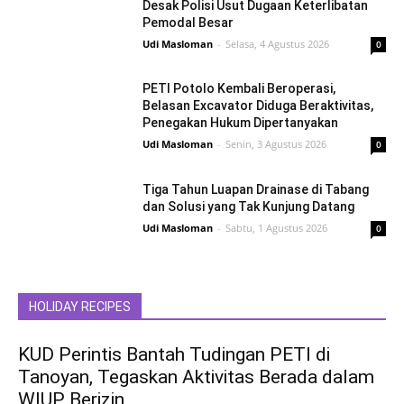
Desak Polisi Usut Dugaan Keterlibatan
Pemodal Besar
Udi Masloman
-
Selasa, 4 Agustus 2026
0
PETI Potolo Kembali Beroperasi,
Belasan Excavator Diduga Beraktivitas,
Penegakan Hukum Dipertanyakan
Udi Masloman
-
Senin, 3 Agustus 2026
0
Tiga Tahun Luapan Drainase di Tabang
dan Solusi yang Tak Kunjung Datang
Udi Masloman
-
Sabtu, 1 Agustus 2026
0
HOLIDAY RECIPES
KUD Perintis Bantah Tudingan PETI di
Tanoyan, Tegaskan Aktivitas Berada dalam
WIUP Berizin