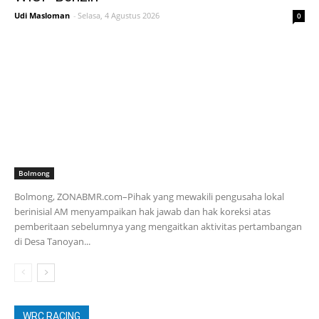
Udi Masloman
-
Selasa, 4 Agustus 2026
0
Bolmong
Bolmong, ZONABMR.com–Pihak yang mewakili pengusaha lokal
berinisial AM menyampaikan hak jawab dan hak koreksi atas
pemberitaan sebelumnya yang mengaitkan aktivitas pertambangan
di Desa Tanoyan...
WRC RACING