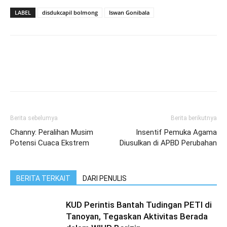
LABEL
disdukcapil bolmong
Iswan Gonibala
Berita sebelumya
Berita berikutnya
Channy: Peralihan Musim
Insentif Pemuka Agama
Potensi Cuaca Ekstrem
Diusulkan di APBD Perubahan
BERITA TERKAIT
DARI PENULIS
KUD Perintis Bantah Tudingan PETI di
Tanoyan, Tegaskan Aktivitas Berada