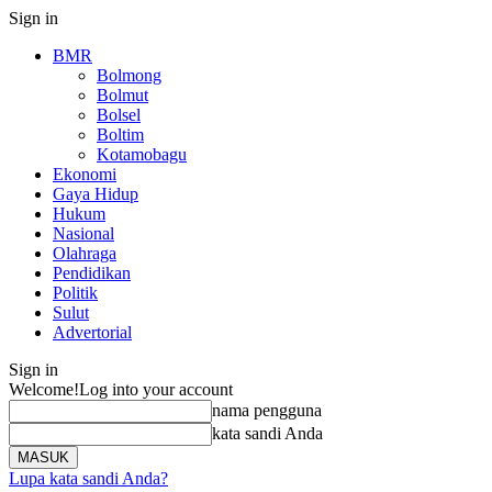
Sign in
BMR
Bolmong
Bolmut
Bolsel
Boltim
Kotamobagu
Ekonomi
Gaya Hidup
Hukum
Nasional
Olahraga
Pendidikan
Politik
Sulut
Advertorial
Sign in
Welcome!
Log into your account
nama pengguna
kata sandi Anda
Lupa kata sandi Anda?