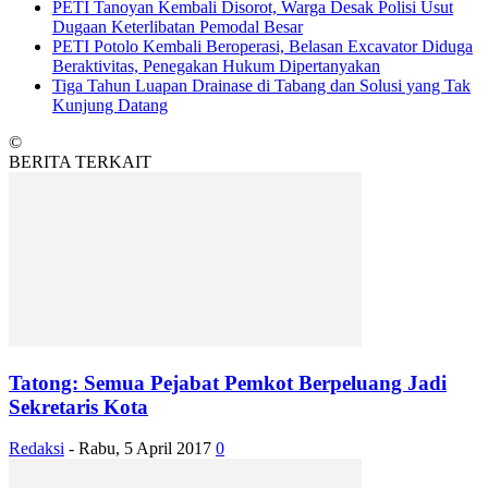
PETI Tanoyan Kembali Disorot, Warga Desak Polisi Usut
Dugaan Keterlibatan Pemodal Besar
PETI Potolo Kembali Beroperasi, Belasan Excavator Diduga
Beraktivitas, Penegakan Hukum Dipertanyakan
Tiga Tahun Luapan Drainase di Tabang dan Solusi yang Tak
Kunjung Datang
©
BERITA TERKAIT
Tatong: Semua Pejabat Pemkot Berpeluang Jadi
Sekretaris Kota
Redaksi
-
Rabu, 5 April 2017
0