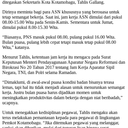
ditegaskan Sekretaris Kota Kotamobagu, Tahlis Gallang.
Dirinya meminta bagi para ASN khususnya yang berouasa untuk
tetap semangat bekerja. Saat ini, jam kerja ASN dimulai dari pukul
08.00-15.00 Wita pada Senin-Kamis. Sementara untuk Jumat,
dimulai pukul 8.00-15.30 Wita.
“Biasanya, PNS masuk pukul 08.00, pulang pukul 16.00 Wita.
Bulan puasa, pulang lebih cepat tetapi masuk tetap pukul 08.00
Wita,” katanya.
Menurut Tahlis, ketentuan jam kerja itu mengacu pada Surat
Keputusan Menteri Pendayagunaan Aparatur Negara Reformasi dan
Birokrasi No 20 Tahun 2017 tentang Jam Kerja Aparatur Sipil
Negara, TNI, dan Polri selama Ramadan.
“Dimaklumi, di awal-awal puasa kondisi badan bisanya terasa
lemas, tapi hal itu tidak menjadi alasan untuk menurunkan semangat
kerja. Justru bulan puasa harus dijadikan momen untuk
meningkatkan produktivitas dalam bekerja dengan niat beribadah,”
ucapnya.
Untuk menegakkan kedisiplinan pegawai, Tahlis mengaku akan
terus melakukan pemantauan kepada para pegawai di lingkungan
Pemkot Kotamobagu. “Jika ditemukan pegawai yang melanggar,
sanksi akan diberikan, mulai dari teguran lisan hingga surat