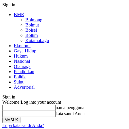
Sign in
BMR
Bolmong
Bolmut
Bolsel
Boltim
Kotamobagu
Ekonomi
Gaya Hidup
Hukum
Nasional
Olahraga
Pendidikan
Politik
Sulut
Advertorial
Sign in
Welcome!
Log into your account
nama pengguna
kata sandi Anda
Lupa kata sandi Anda?