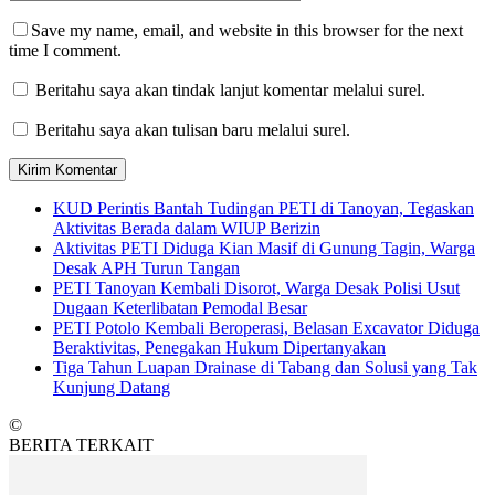
Save my name, email, and website in this browser for the next
time I comment.
Beritahu saya akan tindak lanjut komentar melalui surel.
Beritahu saya akan tulisan baru melalui surel.
KUD Perintis Bantah Tudingan PETI di Tanoyan, Tegaskan
Aktivitas Berada dalam WIUP Berizin
Aktivitas PETI Diduga Kian Masif di Gunung Tagin, Warga
Desak APH Turun Tangan
PETI Tanoyan Kembali Disorot, Warga Desak Polisi Usut
Dugaan Keterlibatan Pemodal Besar
PETI Potolo Kembali Beroperasi, Belasan Excavator Diduga
Beraktivitas, Penegakan Hukum Dipertanyakan
Tiga Tahun Luapan Drainase di Tabang dan Solusi yang Tak
Kunjung Datang
©
BERITA TERKAIT