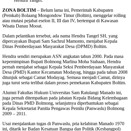
Hendra Tangel.
ZONA BOLTIM
– Belum lama ini, Pemerintah Kabupaten
(Pemkab) Bolaang Mongondow Timur (Boltim), menggelar rolling
atau mutasi pejabat eselon II, III dan IV, bertempat di Kawasan
Wisata Danau Mooat.
Dalam pelantikan tersebut, ada nama Hendra Tangel SH, yang
dipercayakan Bupati Sam Sachrul Mamonto, menjabat Kepala
Dinas Pemberdayaan Masyarakat Desa (DPMD) Boltim.
Hendra sendiri merupakan ASN angkatan tahun 2000. Pada masa
kepemimpinan Bupati Bolmong Marlina Moha Siahaan, Hendra
pernah menjabat sebagai Kepala Seksi Pemberdayaan Masyarakat
Desa (PMD) Kantor Kecamatan Modayag, hingga pada tahun 2008
ditunjuk sebagai Camat Modayag. Semasa menjadi Camat, dirinya
juga turut serta terlibat dalam proses pemekaran Kabupaten Boltim.
Alumni Fakultas Hukum Universitas Sam Ratulangi Manado ini,
juga pernah ditempatkan pada jabatan Kepala Bidang Kelembagaan
pada Dinas PMD Bolmong, selanjutnya diperbantukan sebagai
Kepala Sekretariat Panitia Pengawas Pemilu (Panwaslu) Bolmong
2009 – 2011.
Usai menjalankan tugas di Panwaslu, pria kelahiran Manado 1970
ini, ditarik ke Badan Kesatuan Bangsa dan Politik (Kesbangpol)