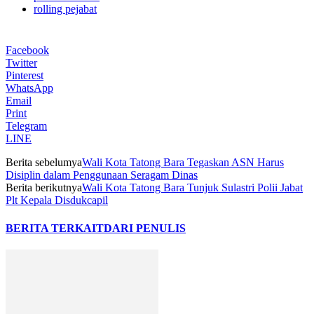
rolling pejabat
Facebook
Twitter
Pinterest
WhatsApp
Email
Print
Telegram
LINE
Berita sebelumya
Wali Kota Tatong Bara Tegaskan ASN Harus
Disiplin dalam Penggunaan Seragam Dinas
Berita berikutnya
Wali Kota Tatong Bara Tunjuk Sulastri Polii Jabat
Plt Kepala Disdukcapil
BERITA TERKAIT
DARI PENULIS