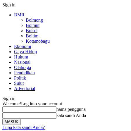
Sign in
BMR
Bolmong
Bolmut
Bolsel
Boltim
Kotamobagu
Ekonomi
Gaya Hidup
Hukum
Nasional
Olahraga
Pendidikan
Politik
Sulut
Advertorial
Sign in
Welcome!
Log into your account
nama pengguna
kata sandi Anda
Lupa kata sandi Anda?