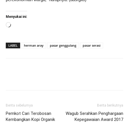
Menyukai ini:
Memuat...
LABEL
herman aray
pasar genggulang
pasar serasi
Berita sebelumya
Berita berikutnya
Pemkot Cari Terobosan
Wagub Serahkan Penghargaan
Kembangkan Kopi Organik
Kepegawaian Award 2017