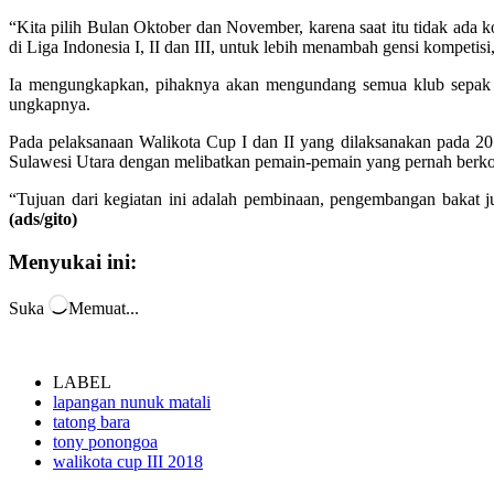
tatong bara
tony ponongoa
walikota cup III 2018
Facebook
Twitter
Pinterest
WhatsApp
Email
Print
Telegram
LINE
Berita sebelumya
Pengendara Hati-hati, Jalan Upai-Pontodon Berluba
Berita berikutnya
Pemkot Kirim Bantuan ke Korban Kebakaran
BERITA TERKAIT
DARI PENULIS