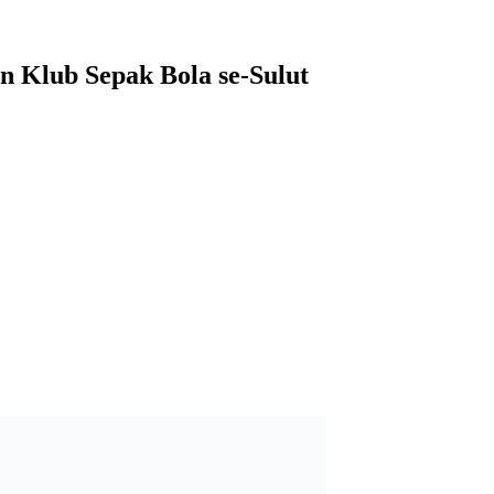
an Klub Sepak Bola se-Sulut
han hadiah pada gelaran Walikota Cup