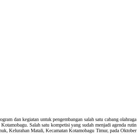
rogram dan kegiatan untuk pengembangan salah satu cabang olahraga
ta Kotamobagu. Salah satu kompetisi yang sudah menjadi agenda rutin
 Nunuk, Kelurahan Matali, Kecamatan Kotamobagu Timur, pada Oktober
ota Cup III bisa mendatangkan pemain berlabel nasional yang bermain
.
ng semua untuk ikut berpartisipasi pada Walikota Cup tahun ini,”
a rupiah. Klub-klub peserta kegiatan itu adalah klub sepak bola se-
la adalah olahraga yang paling digandrungi masyarakat,” tambahnya.