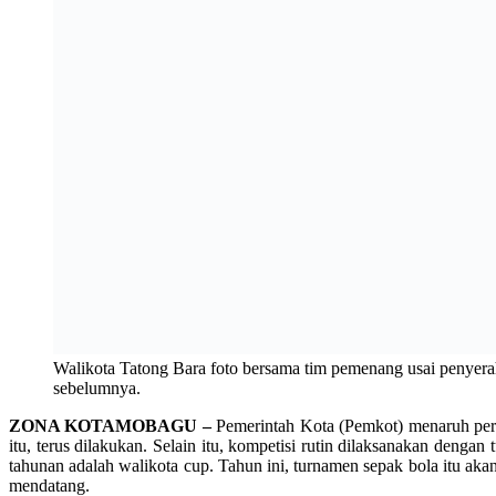
ZONA KOTAMOBAGU –
Pemerintah Kota (Pemkot) menaruh per
itu, terus dilakukan. Selain itu, kompetisi rutin dilaksanakan den
tahunan adalah walikota cup. Tahun ini, turnamen sepak bola itu a
mendatang.
“Kita pilih Bulan Oktober dan November, karena saat itu tidak ada 
di Liga Indonesia I, II dan III, untuk lebih menambah gensi kompet
Ia mengungkapkan, pihaknya akan mengundang semua klub sepak bol
ungkapnya.
Pada pelaksanaan Walikota Cup I dan II yang dilaksanakan pada 2016
Sulawesi Utara dengan melibatkan pemain-pemain yang pernah berkom
“Tujuan dari kegiatan ini adalah pembinaan, pengembangan bakat ju
(ads/gito)
Menyukai ini:
Suka
Memuat...
LABEL
lapangan nunuk matali