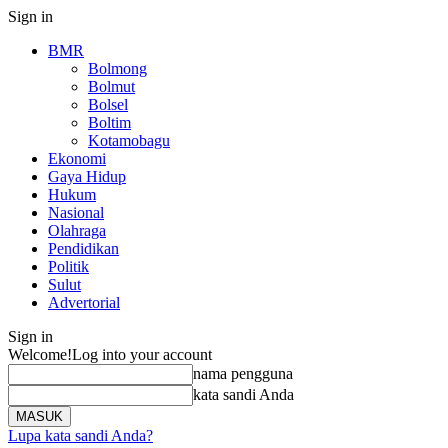
Sign in
BMR
Bolmong
Bolmut
Bolsel
Boltim
Kotamobagu
Ekonomi
Gaya Hidup
Hukum
Nasional
Olahraga
Pendidikan
Politik
Sulut
Advertorial
Sign in
Welcome!
Log into your account
nama pengguna
kata sandi Anda
Lupa kata sandi Anda?