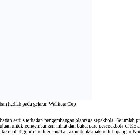
hatian serius terhadap pengembangan olahraga sepakbola. Sejumlah p
gan tujuan untuk pengembangan minat dan bakat para pesepakbola di Ko
kan kembali digulir dan direncanakan akan dilaksanakan di Lapangan
kompetisi sepak bola nasional. Dengan begitu, klub-klub peserta Walik
isi,” kata Kepala Dinas Pemuda dan Olahraga (Dispora), Tony Ponongoa
a di se-Sulawesi Utara. “Di Sulut ini banyak klub. Kita akan unda
 dan 2017 lalu, panitia pelaksana menyiapkan total hadiah ratusan jut
petisi di Liga I Indonesia.
ga sebagai sarana hiburan bagi masyarakat. Di daerah ini, sepak bo