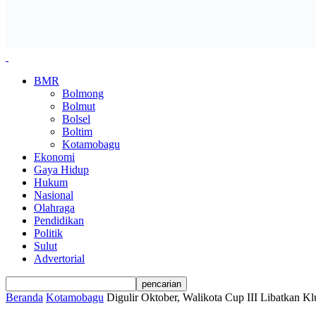
BMR
Bolmong
Bolmut
Bolsel
Boltim
Kotamobagu
Ekonomi
Gaya Hidup
Hukum
Nasional
Olahraga
Pendidikan
Politik
Sulut
Advertorial
Beranda
Kotamobagu
Digulir Oktober, Walikota Cup III Libatkan Kl