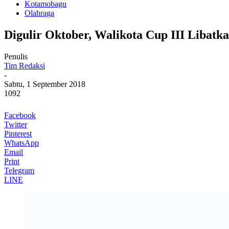
Kotamobagu
Olahraga
Digulir Oktober, Walikota Cup III Libatk
Penulis
Tim Redaksi
-
Sabtu, 1 September 2018
1092
Facebook
Twitter
Pinterest
WhatsApp
Email
Print
Telegram
LINE
Walikota Tatong Bara foto bersama tim pemenang usai penyera
sebelumnya.